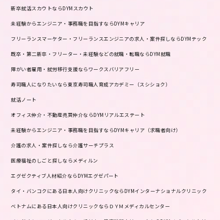
新卒就活スカウトならDYMスカウト
未経験からエンジニア・事務職を目指すならDYMキャリア
フリーランスマーケター・フリーランスエンジニアの求人・案件探しならDYMテック
既卒・第二新卒・フリーター・未経験などの就職・転職ならDYM就職
障がい者雇用・就労移行支援ならワークスバリアフリー
寿司職人になりたいなら東京寿司職人育成アカデミー（スシショク）
就活ノート
オフィス仲介・不動産売買仲介ならDYMリアルエステート
未経験からエンジニア・事務職を目指すならDYMキャリア（求職者向け）
介護の求人・案件探しなら介護サーチプラス
医療福祉のしごと探しならメディルン
エグゼクティブ人材紹介ならDYMエグゼパート
タイ・バンコクにある日本人向けクリニックならDYMインターナショナルクリニック
ベトナムにある日本人向けクリニックならＤＹＭメディカルセンター