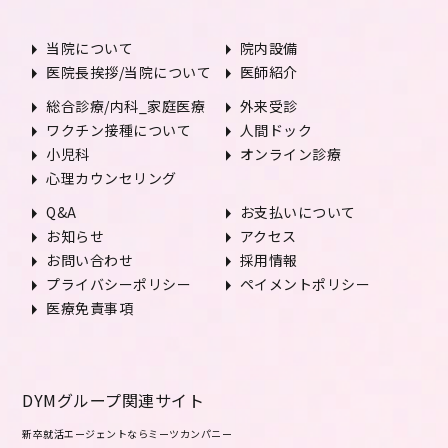
arrow_right
arrow_right
当院について
院内設備
arrow_right
arrow_right
医院長挨拶/当院について
医師紹介
arrow_right
arrow_right
総合診療/内科_家庭医療
外来受診
arrow_right
arrow_right
ワクチン接種について
人間ドック
arrow_right
arrow_right
小児科
オンライン診療
arrow_right
心理カウンセリング
arrow_right
arrow_right
Q&A
お支払いについて
arrow_right
arrow_right
お知らせ
アクセス
arrow_right
arrow_right
お問い合わせ
採用情報
arrow_right
arrow_right
プライバシーポリシー
ペイメントポリシー
arrow_right
医療免責事項
DYMグループ関連サイト
新卒就活エージェントならミーツカンパニー