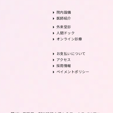
arrow_right
院内設備
arrow_right
医師紹介
arrow_right
外来受診
arrow_right
人間ドック
arrow_right
オンライン診療
arrow_right
お支払いについて
arrow_right
アクセス
arrow_right
採用情報
arrow_right
ペイメントポリシー