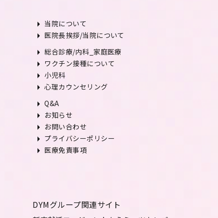
arrow_right
当院について
arrow_right
医院長挨拶/当院について
arrow_right
総合診療/内科_家庭医療
arrow_right
ワクチン接種について
arrow_right
小児科
arrow_right
心理カウンセリング
arrow_right
Q&A
arrow_right
お知らせ
arrow_right
お問い合わせ
arrow_right
プライバシーポリシー
arrow_right
医療免責事項
DYMグループ関連サイト