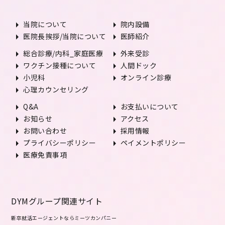
arrow_right
arrow_right
当院について
院内設備
arrow_right
arrow_right
医院長挨拶/当院について
医師紹介
arrow_right
arrow_right
総合診療/内科_家庭医療
外来受診
arrow_right
arrow_right
ワクチン接種について
人間ドック
arrow_right
arrow_right
小児科
オンライン診療
arrow_right
心理カウンセリング
arrow_right
arrow_right
Q&A
お支払いについて
arrow_right
arrow_right
お知らせ
アクセス
arrow_right
arrow_right
お問い合わせ
採用情報
arrow_right
arrow_right
プライバシーポリシー
ペイメントポリシー
arrow_right
医療免責事項
DYMグループ関連サイト
新卒就活エージェントならミーツカンパニー