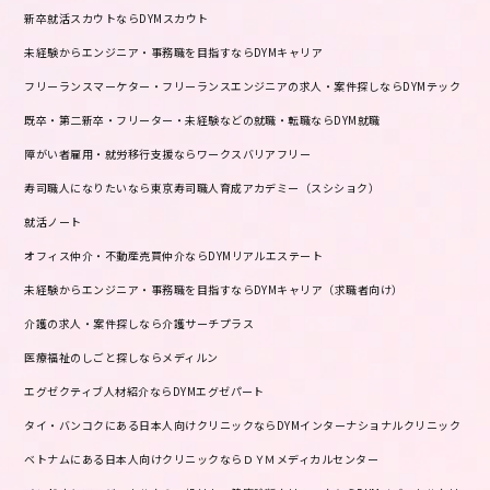
新卒就活スカウトならDYMスカウト
未経験からエンジニア・事務職を目指すならDYMキャリア
フリーランスマーケター・フリーランスエンジニアの求人・案件探しならDYMテック
既卒・第二新卒・フリーター・未経験などの就職・転職ならDYM就職
障がい者雇用・就労移行支援ならワークスバリアフリー
寿司職人になりたいなら東京寿司職人育成アカデミー（スシショク）
就活ノート
オフィス仲介・不動産売買仲介ならDYMリアルエステート
未経験からエンジニア・事務職を目指すならDYMキャリア（求職者向け）
介護の求人・案件探しなら介護サーチプラス
医療福祉のしごと探しならメディルン
エグゼクティブ人材紹介ならDYMエグゼパート
タイ・バンコクにある日本人向けクリニックならDYMインターナショナルクリニック
ベトナムにある日本人向けクリニックならＤＹＭメディカルセンター